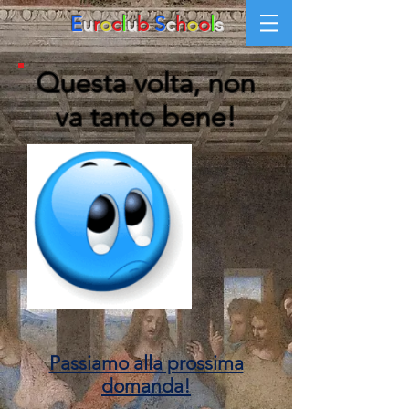
E
u
r
o
c
l
u
b
S
c
h
o
o
l
s
Questa volta, non
va tanto bene!
Passiamo alla prossima
domanda!