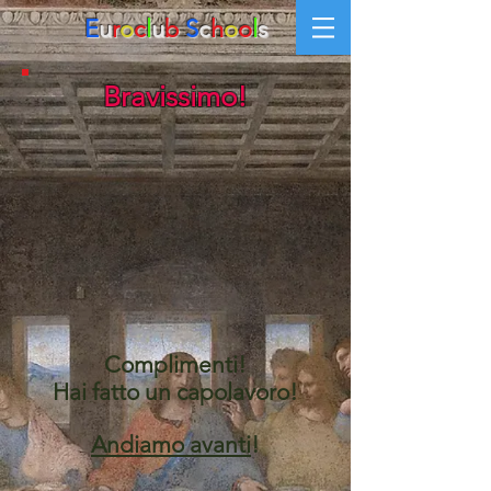
E
u
r
o
c
l
u
b
S
c
h
o
o
l
s
Bravissimo!
Complimenti!
Hai fatto un capolavoro!
Andiamo avanti
!