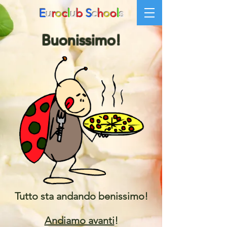
E
u
r
o
c
l
u
b
S
c
h
o
o
l
s
Buonissimo!
Tutto sta andando benissimo!
Andiamo avanti
!