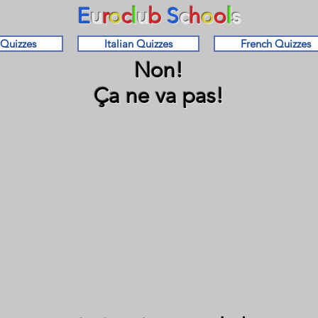
E
u
r
o
c
l
u
b
S
c
h
o
o
l
s
 Quizzes
Italian Quizzes
French Quizzes
Non!
Ça ne va pas!