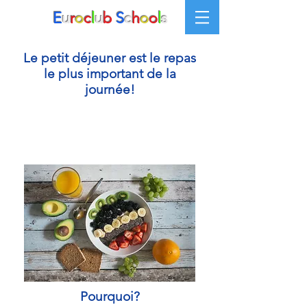
E
u
r
o
c
l
u
b
S
c
h
o
o
l
s
Le petit déjeuner est le repas
le plus important de la
journée!
Pourquoi?