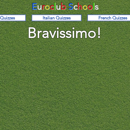
E
u
r
o
c
l
u
b
S
c
h
o
o
l
s
 Quizzes
Italian Quizzes
French Quizzes
Bravissimo!