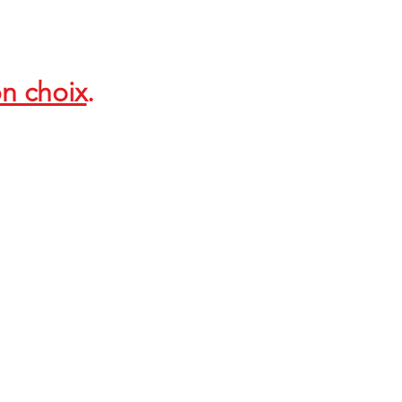
on choix
.