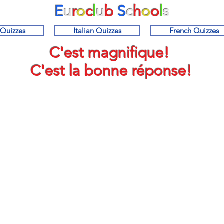
E
u
r
o
c
l
u
b
S
c
h
o
o
l
s
 Quizzes
Italian Quizzes
French Quizzes
C'est magnifique!
C'est la bonne réponse!