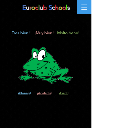
E
u
r
o
c
l
u
b
S
c
h
o
o
l
s
Très bien!
¡Muy bien!
Molto bene!
Allons-y
!
¡
Adelante
!
Avanti
!