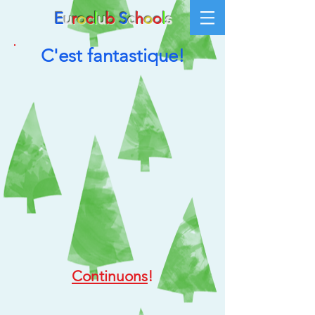
E
u
r
o
c
l
u
b
S
c
h
o
o
l
s
C'est fantastique!
Continuons
!