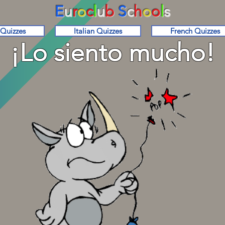
E
u
r
o
c
l
u
b
S
c
h
o
o
l
s
 Quizzes
Italian Quizzes
French Quizzes
¡Lo siento mucho!