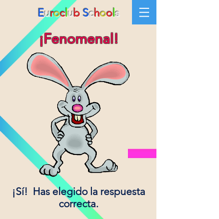
E
u
r
o
c
l
u
b
S
c
h
o
o
l
s
¡Fenomenal!
¡Sí! Has elegido la respuesta
correcta.