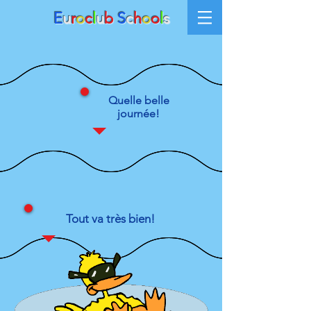
E
u
r
o
c
l
u
b
S
c
h
o
o
l
s
Quelle belle
journée!
Tout va très bien!